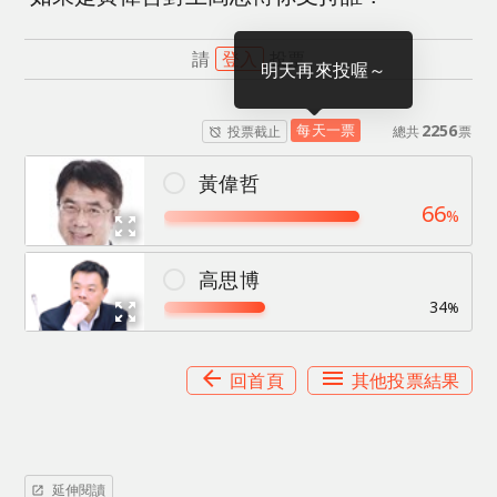
請
登入
投票
明天再來投喔～
每天一票
2256
投票截止
總共
票
alarm_off
panorama_fish_eye
黃偉哲
66
%
zoom_out_map
panorama_fish_eye
高思博
34
zoom_out_map
%
arrow_back
menu
回首頁
其他投票結果
延伸閱讀
open_in_new